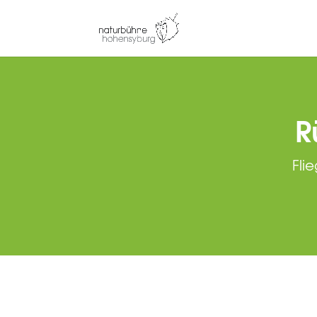
R
Fli