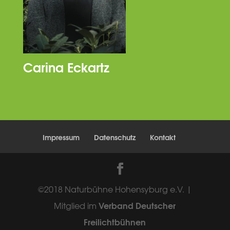
Carina Eckartz
Impressum
Datenschutz
Kontakt
©2018 Naturbühne Hohensyburg e.V. |
Verband Deutscher
Mitglied im
Freilichtbühnen