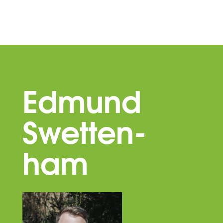
Edmund
Swetten-
ham