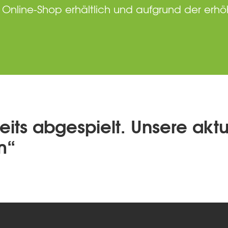
eren Online-Shop erhältlich und aufgrund der 
reits abgespielt. Unsere akt
m“